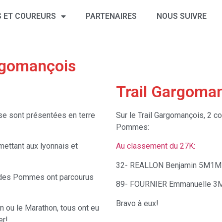
 ET COUREURS
PARTENAIRES
NOUS SUIVRE
argomançois
Trail Gargoma
e sont présentées en terre
Sur le Trail Gargomançois, 2 c
Pommes:
mettant aux lyonnais et
Au classement du 27K:
32- REALLON Benjamin 5M1M 
s des Pommes ont parcourus
89- FOURNIER Emmanuelle 3M
Bravo à eux!
on ou le Marathon, tous ont eu
er!