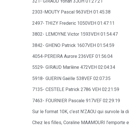
321- GIRAUD Yohan 3JUH 01:27:21
2303-MOUTY Pascal 963VEH 01:45:38
2497- THIZY Frederic 1050VEH 01:47:11
3802- LEMOYNE Victor 1593VEH 01:54:47
3842- GHENO Patrick 1607VEH 01:54:59
4054-PEREIRA Aurore 236VEF 01:56:04
5529- GIRAUD Marlène 472VEH 02:04:34
5918- GUERIN Gaëlle 538VEF 02:07:35
7135- CESTELE Patrick 2786 VEH 02:21:59
7463- FOURNIER Pascale 917VEF 02:29:19
Sur le format 10K, c’est N’ZAOU qui survole la d
Chez les filles, Coraline MAAMOURI l’emporte e