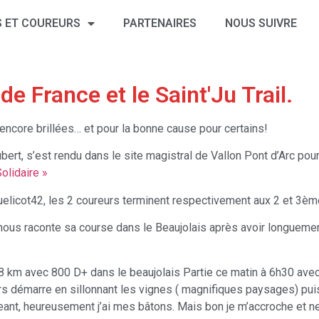
 ET COUREURS
PARTENAIRES
NOUS SUIVRE
de France et le Saint'Ju Trail.
core brillées… et pour la bonne cause pour certains!
ubert, s’est rendu dans le site magistral de Vallon Pont d’Arc pou
olidaire »
quelicot42, les 2 coureurs terminent respectivement aux 2 et 3è
 nous raconte sa course dans le Beaujolais après avoir longuement
e 18 km avec 800 D+ dans le beaujolais Partie ce matin à 6h30 avec
cours démarre en sillonnant les vignes ( magnifiques paysages) p
geant, heureusement j’ai mes bâtons. Mais bon je m’accroche et 