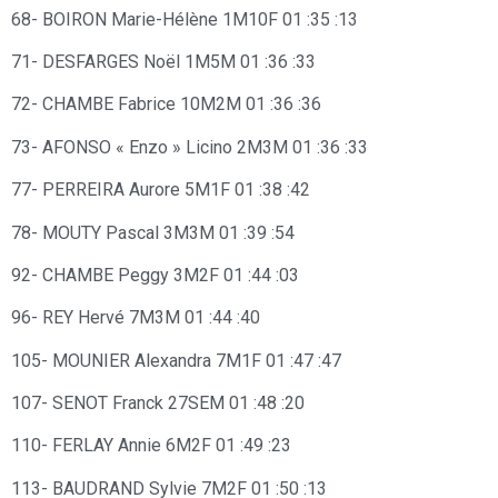
68- BOIRON Marie-Hélène 1M10F 01 :35 :13
71- DESFARGES Noël 1M5M 01 :36 :33
72- CHAMBE Fabrice 10M2M 01 :36 :36
73- AFONSO « Enzo » Licino 2M3M 01 :36 :33
77- PERREIRA Aurore 5M1F 01 :38 :42
78- MOUTY Pascal 3M3M 01 :39 :54
92- CHAMBE Peggy 3M2F 01 :44 :03
96- REY Hervé 7M3M 01 :44 :40
105- MOUNIER Alexandra 7M1F 01 :47 :47
107- SENOT Franck 27SEM 01 :48 :20
110- FERLAY Annie 6M2F 01 :49 :23
113- BAUDRAND Sylvie 7M2F 01 :50 :13