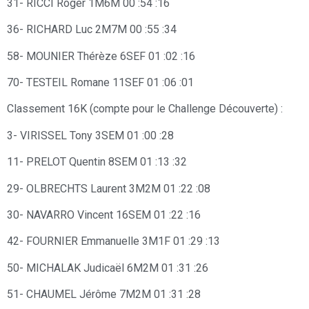
31- RICCI Roger 1M6M 00 :54 :16
36- RICHARD Luc 2M7M 00 :55 :34
58- MOUNIER Thérèze 6SEF 01 :02 :16
70- TESTEIL Romane 11SEF 01 :06 :01
Classement 16K (compte pour le Challenge Découverte) :
3- VIRISSEL Tony 3SEM 01 :00 :28
11- PRELOT Quentin 8SEM 01 :13 :32
29- OLBRECHTS Laurent 3M2M 01 :22 :08
30- NAVARRO Vincent 16SEM 01 :22 :16
42- FOURNIER Emmanuelle 3M1F 01 :29 :13
50- MICHALAK Judicaël 6M2M 01 :31 :26
51- CHAUMEL Jérôme 7M2M 01 :31 :28