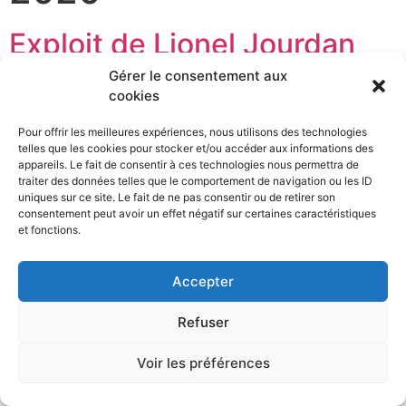
Exploit de Lionel Jourdan
Gérer le consentement aux
Un habitant de la Loire inscrit son nom au palmarès de
cookies
l’Enduroman pour défendre la cause des femmes I
endure for her : Lionel Jourdan endure des épreuves
Pour offrir les meilleures expériences, nous utilisons des technologies
telles que les cookies pour stocker et/ou accéder aux informations des
sportives pour dénoncer les violences faites aux
appareils. Le fait de consentir à ces technologies nous permettra de
femmes. Et il le fait avec succès. Ce Ligérien vient de
traiter des données telles que le comportement de navigation ou les ID
battre le record de l’Enduroman, un triathlon en solo
uniques sur ce site. Le fait de ne pas consentir ou de retirer son
consentement peut avoir un effet négatif sur certaines caractéristiques
entre […]
et fonctions.
Accepter
Tous droits réservés 2021
Refuser
Voir les préférences